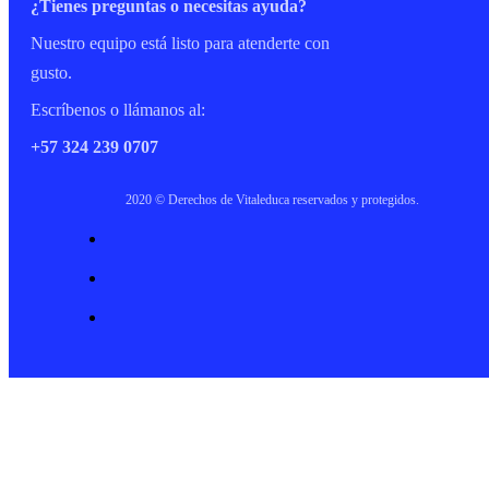
¿Tienes preguntas o necesitas ayuda?
Nuestro equipo está listo para atenderte con
gusto.
Escríbenos o llámanos al:
+57 324 239 0707
2020 © Derechos de Vitaleduca reservados y protegidos.