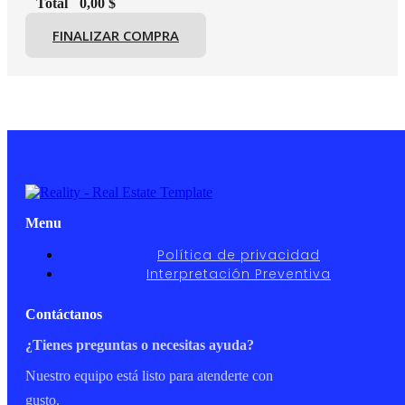
Total
0,00
$
FINALIZAR COMPRA
Menu
Política de privacidad
Interpretación Preventiva
Contáctanos
¿Tienes preguntas o necesitas ayuda?
Nuestro equipo está listo para atenderte con
gusto.