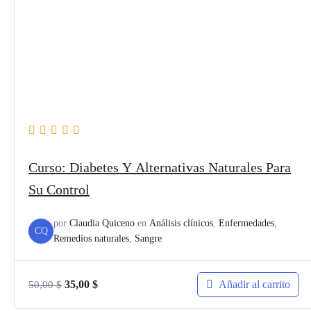
Curso: Diabetes Y Alternativas Naturales Para
Su Control
por
Claudia Quiceno
en
Análisis clínicos
,
Enfermedades
,
CQ
Remedios naturales
,
Sangre
El
El
Añadir al carrito
35,00
$
50,00
$
precio
precio