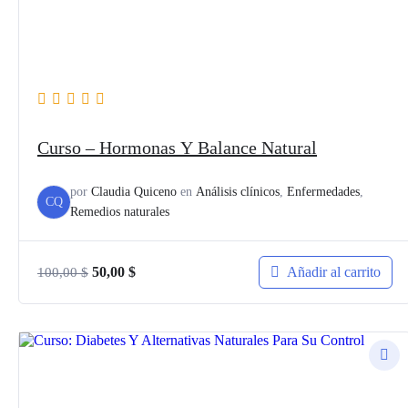
Curso – Hormonas Y Balance Natural
por
Claudia Quiceno
en
Análisis clínicos
,
Enfermedades
,
CQ
Remedios naturales
El
El
Añadir al carrito
50,00
$
100,00
$
precio
precio
original
actual
era:
es:
100,00 $.
50,00 $.