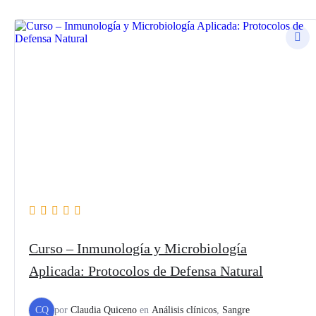
original
actual
era:
es:
50,00 $.
35,00 $.
Curso – Inmunología y Microbiología
Aplicada: Protocolos de Defensa Natural
CQ
por
Claudia Quiceno
en
Análisis clínicos
,
Sangre