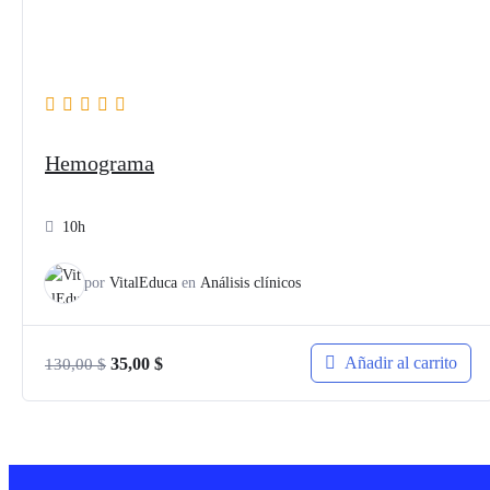
Hemograma
10h
por
VitalEduca
en
Análisis clínicos
El
El
Añadir al carrito
35,00
$
130,00
$
precio
precio
original
actual
era:
es:
130,00 $.
35,00 $.