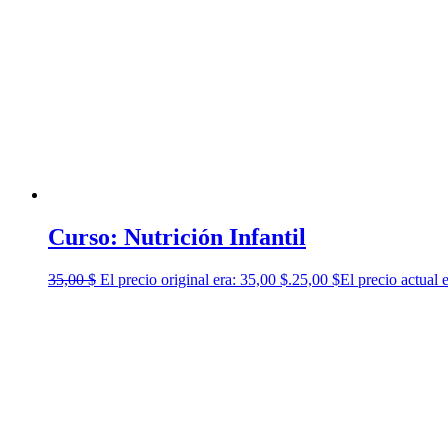
Curso: Nutrición Infantil
35,00
$
El precio original era: 35,00 $.
25,00
$
El precio actual 