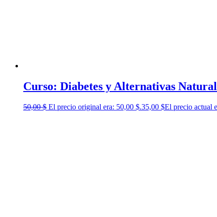
Curso: Diabetes y Alternativas Natural
50,00
$
El precio original era: 50,00 $.
35,00
$
El precio actual 