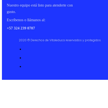
Nuestro equipo está listo para atenderte con
gusto.
Escríbenos o llámanos al:
+57 324 239 0707
2020 © Derechos de Vitaleduca reservados y protegidos.