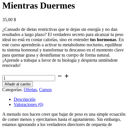
Mientras Duermes
35,00
$
¿Cansado de dietas restrictivas que te dejan sin energía y no dan
resultados a largo plazo? El verdadero secreto para alcanzar tu peso
ideal no está en contar calorías, sino en entender
tus hormonas
. En
este curso aprenderás a activar tu metabolismo nocturno, equilibrar
tu sistema hormonal y transformar tu descanso en el momento clave
para quemar grasa y desinflamar tu cuerpo de forma natural.
¡Aprende a trabajar a favor de tu biología y despierta sintiéndote
renovado!
Curso:
Cómo
Añadir al carrito
Perder
Categorías:
Ofertas
,
Cursos
Peso
Mientras
Descripción
Duermes
Valoraciones (0)
cantidad
A menudo nos hacen creer que bajar de peso es una simple ecuación
de comer menos y ejercitarnos hasta el agotamiento. Sin embargo,
estamos ignorando a los verdaderos directores de orquesta de