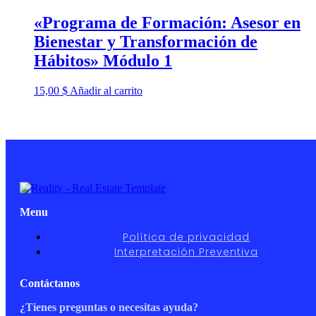
«Programa de Formación: Asesor en
Bienestar y Transformación de
Hábitos» Módulo 1
15,00
$
Añadir al carrito
Menu
Política de privacidad
Interpretación Preventiva
Contáctanos
¿Tienes preguntas o necesitas ayuda?