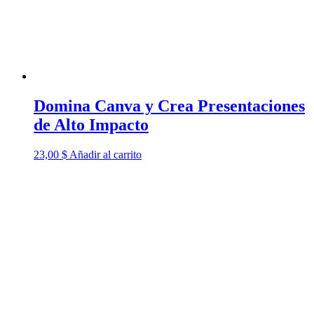
era:
es:
50,00 $.
35,00 $.
Domina Canva y Crea Presentaciones
de Alto Impacto
23,00
$
Añadir al carrito