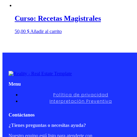
Curso: Recetas Magistrales
50,00
$
Añadir al carrito
Menu
Política de privacidad
Interpretación Preventiva
Contáctanos
¿Tienes preguntas o necesitas ayuda?
Nuestro equipo está listo para atenderte con