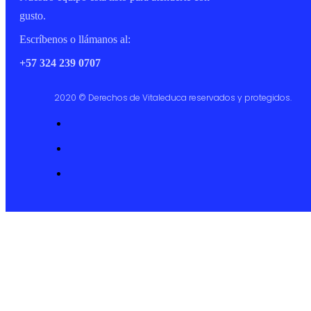
gusto.
Escríbenos o llámanos al:
+57 324 239 0707
2020 © Derechos de Vitaleduca reservados y protegidos.