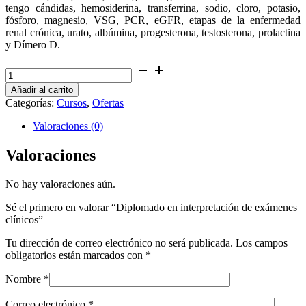
tengo cándidas, hemosiderina, transferrina, sodio, cloro, potasio,
fósforo, magnesio, VSG, PCR, eGFR, etapas de la enfermedad
renal crónica, urato, albúmina, progesterona, testosterona, prolactina
y Dímero D.
Diplomado
en
Añadir al carrito
interpretación
Categorías:
Cursos
,
Ofertas
de
exámenes
Valoraciones (0)
clínicos
cantidad
Valoraciones
No hay valoraciones aún.
Sé el primero en valorar “Diplomado en interpretación de exámenes
clínicos”
Tu dirección de correo electrónico no será publicada.
Los campos
obligatorios están marcados con
*
Nombre
*
Correo electrónico
*