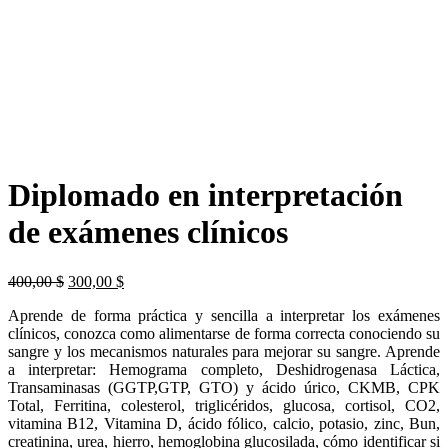
Diplomado en interpretación
de exámenes clínicos
El
El
400,00
$
300,00
$
precio
precio
Aprende de forma práctica y sencilla a interpretar los exámenes
original
actual
clínicos, conozca como alimentarse de forma correcta conociendo su
era:
es:
sangre y los mecanismos naturales para mejorar su sangre. Aprende
400,00 $.
300,00 $.
a interpretar: Hemograma completo, Deshidrogenasa Láctica,
Transaminasas (GGTP,GTP, GTO) y ácido úrico, CKMB, CPK
Total, Ferritina, colesterol, triglicéridos, glucosa, cortisol, CO2,
vitamina B12, Vitamina D, ácido fólico, calcio, potasio, zinc, Bun,
creatinina, urea, hierro, hemoglobina glucosilada, cómo identificar si