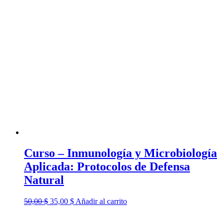
Curso – Inmunología y Microbiología
Aplicada: Protocolos de Defensa
Natural
El
El
50,00
$
35,00
$
Añadir al carrito
precio
precio
original
actual