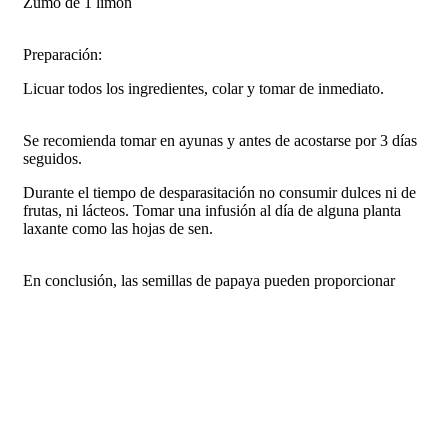
Zumo de 1 limón
Preparación:
Licuar todos los ingredientes, colar y tomar de inmediato.
Se recomienda tomar en ayunas y antes de acostarse por 3 días
seguidos.
Durante el tiempo de desparasitación no consumir dulces ni de
frutas, ni lácteos. Tomar una infusión al día de alguna planta
laxante como las hojas de sen.
En conclusión, las semillas de papaya pueden proporcionar
beneficios para la salud, como mejorar la digestión, brindar
antioxidantes, fortalecer el sistema inmunológico, combatir
parásitos y promover la salud cardiovascular. Sin embargo, es
bueno combinarlas con un estilo de vida saludable en general,
que incluya una alimentación equilibrada, ejercicio regular,
baños de sol, descanso adecuado, evitar el tabaquismo y
controlar el estrés, para mantenerse sano.