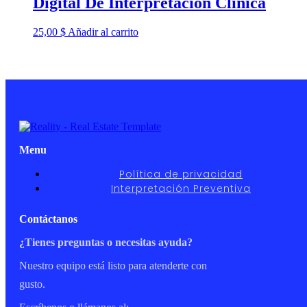
Digital De Interpretación Clínica
25,00
$
Añadir al carrito
Menu
Política de privacidad
Interpretación Preventiva
Contáctanos
¿Tienes preguntas o necesitas ayuda?
Nuestro equipo está listo para atenderte con
gusto.