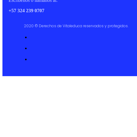
Escríbenos o llámanos al:
+57 324 239 0707
2020 © Derechos de Vitaleduca reservados y protegidos.