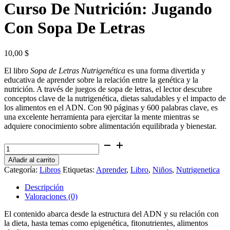
Curso De Nutrición: Jugando
Con Sopa De Letras
10,00
$
El libro
Sopa de Letras Nutrigenética
es una forma divertida y
educativa de aprender sobre la relación entre la genética y la
nutrición. A través de juegos de sopa de letras, el lector descubre
conceptos clave de la nutrigenética, dietas saludables y el impacto de
los alimentos en el ADN. Con 90 páginas y 600 palabras clave, es
una excelente herramienta para ejercitar la mente mientras se
adquiere conocimiento sobre alimentación equilibrada y bienestar.
Curso
De
Añadir al carrito
Nutrición:
Categoría:
Libros
Etiquetas:
Aprender
,
Libro
,
Niños
,
Nutrigenetica
Jugando
Con
Descripción
Sopa
Valoraciones (0)
De
Letras
El contenido abarca desde la estructura del ADN y su relación con
cantidad
la dieta, hasta temas como epigenética, fitonutrientes, alimentos