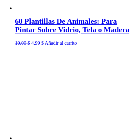
60 Plantillas De Animales: Para
Pintar Sobre Vidrio, Tela o Madera
El
El
10,00
$
4,99
$
Añadir al carrito
precio
precio
original
actual
era:
es:
10,00 $.
4,99 $.