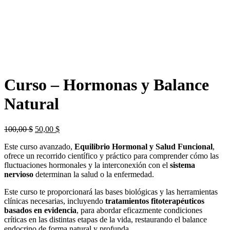
Curso – Hormonas y Balance
Natural
El
El
100,00
$
50,00
$
precio
precio
Este curso avanzado,
Equilibrio Hormonal y Salud Funcional
,
original
actual
ofrece un recorrido científico y práctico para comprender cómo las
era:
es:
fluctuaciones hormonales y la interconexión con el
sistema
100,00 $.
50,00 $.
nervioso
determinan la salud o la enfermedad.
Este curso te proporcionará las bases biológicas y las herramientas
clínicas necesarias, incluyendo
tratamientos fitoterapéuticos
basados en evidencia
, para abordar eficazmente condiciones
críticas en las distintas etapas de la vida, restaurando el balance
endocrino de forma natural y profunda.