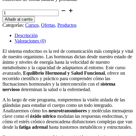
Curso
-
Añadir al carrito
Hormonas
Categorías:
Cursos
,
Ofertas
,
Productos
y
Balance
Descripción
Natural
Valoraciones (0)
cantidad
El sistema endocrino es la red de comunicación más compleja y vital
de nuestro organismo. Las hormonas dictan desde nuestro estado de
ánimo y niveles de energía hasta la velocidad de nuestro
metabolismo y la capacidad de adaptarnos al entorno. Este curso
avanzado,
Equilibrio Hormonal y Salud Funcional
, ofrece un
recorrido científico y práctico para comprender cómo las
fluctuaciones hormonales y la interconexión con el
sistema
nervioso
determinan la salud o la enfermedad.
A lo largo de este programa, romperemos la visión aislada de las
glándulas para estudiar el cuerpo como un todo integrado.
Analizaremos cómo los
neurotransmisores
y moléculas mensajeras
clave como el
óxido nítrico
modulan las respuestas endocrinas, y
cómo el estrés crónico desencadena disfunciones complejas que van
desde la
fatiga adrenal
hasta trastornos metabólicos y estructurales.