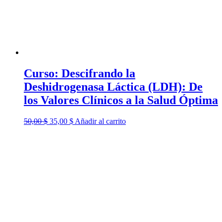
Curso: Descifrando la
Deshidrogenasa Láctica (LDH): De
los Valores Clínicos a la Salud Óptima
El
El
50,00
$
35,00
$
Añadir al carrito
precio
precio
original
actual
era:
es:
50,00 $.
35,00 $.