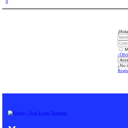
0
¡Hola
M
¿Olvi
Acce
¿No t
Regís