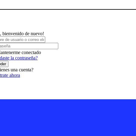
, bienvenido de nuevo!
antenerme conectado
daste la contraseña?
der
ienes una cuenta?
trate ahora