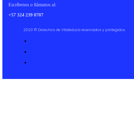
Escríbenos o llámanos al:
+57 324 239 0707
2020 © Derechos de Vitaleduca reservados y protegidos.